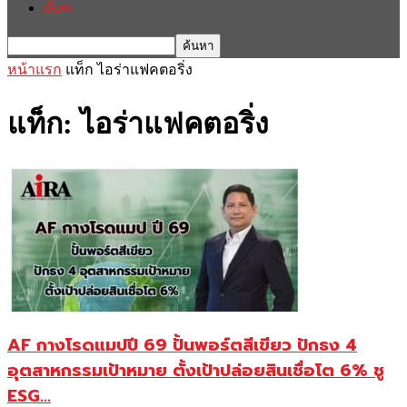
อื่นๆ
หน้าแรก
แท็ก
ไอร่าแฟคตอริ่ง
แท็ก: ไอร่าแฟคตอริ่ง
AF กางโรดแมปปี 69 ปั้นพอร์ตสีเขียว ปักธง 4
อุตสาหกรรมเป้าหมาย ตั้งเป้าปล่อยสินเชื่อโต 6% ชู
ESG...