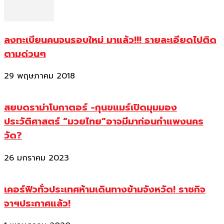
ลงทะเบียนคนจนรอบใหม่ มาแล้ว!!! รายละเอียดไปติด
ตามด่วนๆ
29 พฤษภาคม 2018
สยบดราม่าโบกาตอร์ -กุนขแมร์เปิดมุมมอง
ประวัติศาสตร์ “มวยไทย”อาจมีมาก่อนกำแพงนคร
วัด?
26 มกราคม 2023
เคอร์ฟิวทั่วประเทศห้ามเดินทางข้ามจังหวัด! ราชกิจ
จาฯประกาศแล้ว!