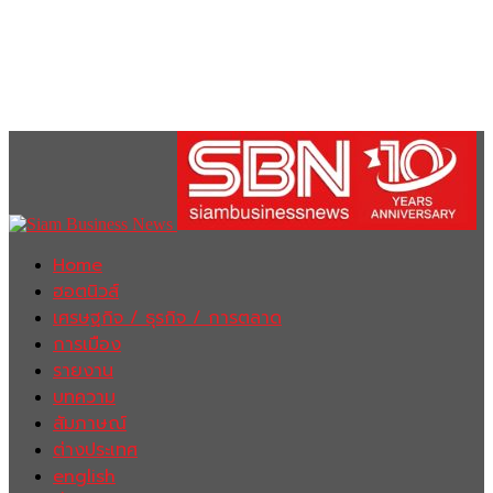
Home
ฮอตนิวส์
เศรษฐกิจ / ธุรกิจ / การตลาด
การเมือง
รายงาน
บทความ
สัมภาษณ์
ต่างประเทศ
english