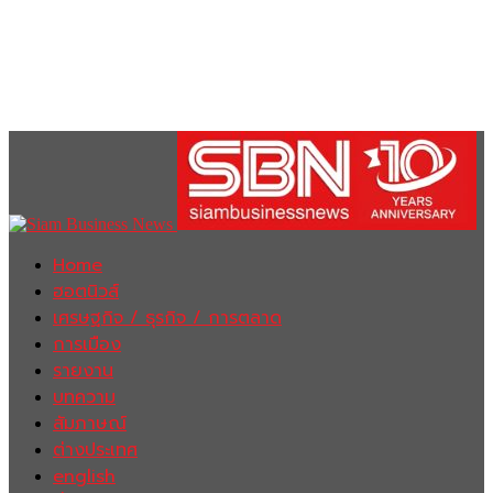
Home
ฮอตนิวส์
เศรษฐกิจ / ธุรกิจ / การตลาด
การเมือง
รายงาน
บทความ
สัมภาษณ์
ต่างประเทศ
english