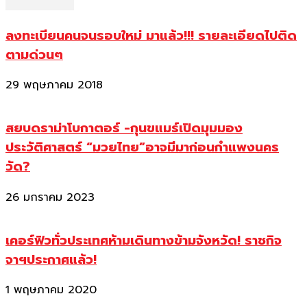
ลงทะเบียนคนจนรอบใหม่ มาแล้ว!!! รายละเอียดไปติด
ตามด่วนๆ
29 พฤษภาคม 2018
สยบดราม่าโบกาตอร์ -กุนขแมร์เปิดมุมมอง
ประวัติศาสตร์ “มวยไทย”อาจมีมาก่อนกำแพงนคร
วัด?
26 มกราคม 2023
เคอร์ฟิวทั่วประเทศห้ามเดินทางข้ามจังหวัด! ราชกิจ
จาฯประกาศแล้ว!
1 พฤษภาคม 2020