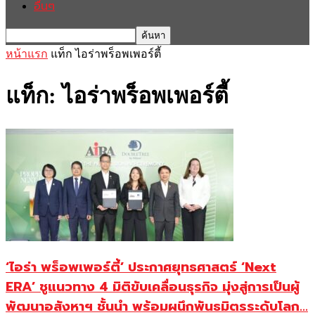
อื่นๆ
หน้าแรก
แท็ก
ไอร่าพร็อพเพอร์ตี้
แท็ก: ไอร่าพร็อพเพอร์ตี้
‘ไอร่า พร็อพเพอร์ตี้’ ประกาศยุทธศาสตร์ ‘Next
ERA’ ชูแนวทาง 4 มิติขับเคลื่อนธุรกิจ มุ่งสู่การเป็นผู้
พัฒนาอสังหาฯ ชั้นนำ พร้อมผนึกพันธมิตรระดับโลก...