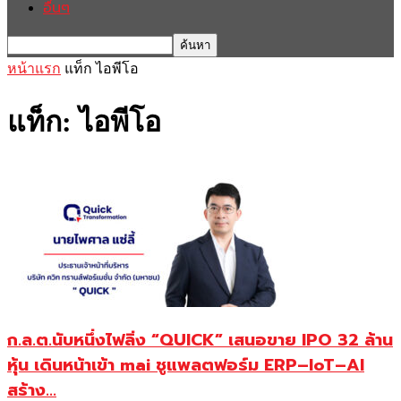
อื่นๆ
หน้าแรก
แท็ก
ไอพีโอ
แท็ก: ไอพีโอ
ก.ล.ต.นับหนึ่งไฟลิ่ง “QUICK” เสนอขาย IPO 32 ล้าน
หุ้น เดินหน้าเข้า mai ชูแพลตฟอร์ม ERP–IoT–AI
สร้าง...