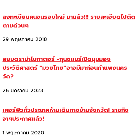
ลงทะเบียนคนจนรอบใหม่ มาแล้ว!!! รายละเอียดไปติด
ตามด่วนๆ
29 พฤษภาคม 2018
สยบดราม่าโบกาตอร์ -กุนขแมร์เปิดมุมมอง
ประวัติศาสตร์ “มวยไทย”อาจมีมาก่อนกำแพงนคร
วัด?
26 มกราคม 2023
เคอร์ฟิวทั่วประเทศห้ามเดินทางข้ามจังหวัด! ราชกิจ
จาฯประกาศแล้ว!
1 พฤษภาคม 2020