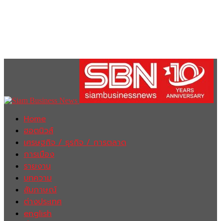
Home
ฮอตนิวส์
เศรษฐกิจ / ธุรกิจ / การตลาด
การเมือง
รายงาน
บทความ
สัมภาษณ์
ต่างประเทศ
english