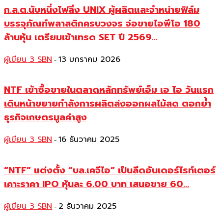
ก.ล.ต.นับหนึ่งไฟลิ่ง UNIX ผู้ผลิตและจำหน่ายฟิล์ม
บรรจุภัณฑ์พลาสติกครบวงจร จ่อขายไอพีโอ 180
ล้านหุ้น เตรียมเข้าเทรด SET ปี 2569...
ผู้เขียน 3 SBN
13 มกราคม 2026
-
NTF เข้าซื้อขายในตลาดหลักทรัพย์เอ็ม เอ ไอ วันแรก
เดินหน้าขยายกำลังการผลิตส่งออกผลไม้สด ตอกย้ำ
ธุรกิจเกษตรมูลค่าสูง
ผู้เขียน 3 SBN
16 ธันวาคม 2025
-
“NTF” แต่งตั้ง “บล.เคจีไอ” เป็นลีดอันเดอร์ไรท์เตอร์
เคาะราคา IPO หุ้นละ 6.00 บาท เสนอขาย 60...
ผู้เขียน 3 SBN
2 ธันวาคม 2025
-