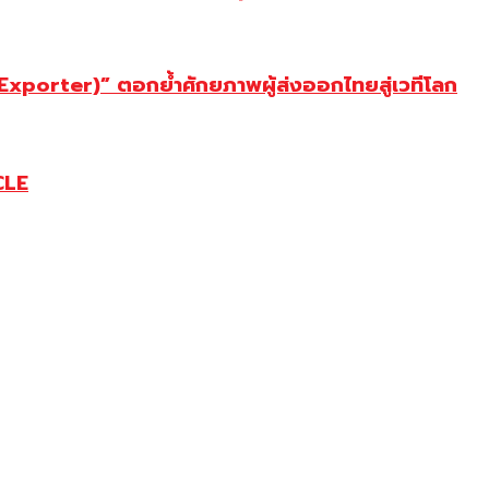
porter)” ตอกย้ำศักยภาพผู้ส่งออกไทยสู่เวทีโลก
CLE