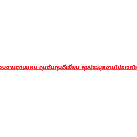
บงานตามแผน คุมต้นทุนดีเยี่ยม ลุยประมูลงานโปรเจคให