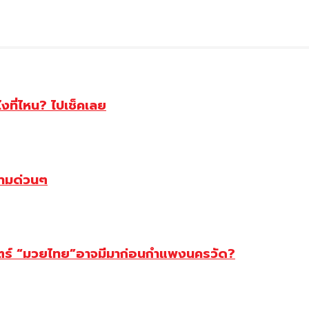
ไงที่ไหน? ไปเช็คเลย
ตามด่วนๆ
สตร์ “มวยไทย”อาจมีมาก่อนกำแพงนครวัด?