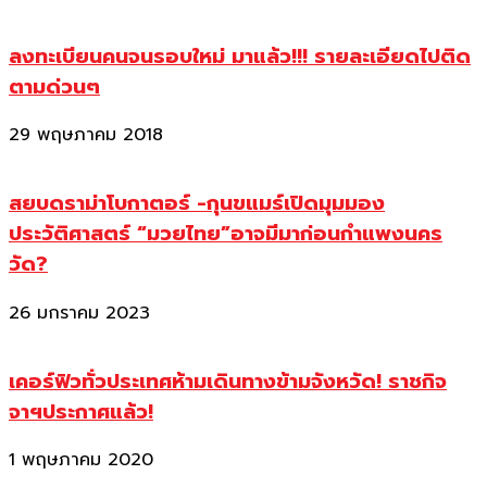
ลงทะเบียนคนจนรอบใหม่ มาแล้ว!!! รายละเอียดไปติด
ตามด่วนๆ
29 พฤษภาคม 2018
สยบดราม่าโบกาตอร์ -กุนขแมร์เปิดมุมมอง
ประวัติศาสตร์ “มวยไทย”อาจมีมาก่อนกำแพงนคร
วัด?
26 มกราคม 2023
เคอร์ฟิวทั่วประเทศห้ามเดินทางข้ามจังหวัด! ราชกิจ
จาฯประกาศแล้ว!
1 พฤษภาคม 2020