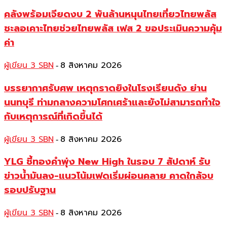
คลังพร้อมเจียดงบ 2 พันล้านหนุนไทยเที่ยวไทยพลัส
ชะลอเคาะไทยช่วยไทยพลัส เฟส 2 ขอประเมินความคุ้ม
ค่า
ผู้เขียน 3 SBN
8 สิงหาคม 2026
-
บรรยากาศรับศพ เหตุกราดยิงในโรงเรียนดัง ย่าน
นนทบุรี ท่ามกลางความโศกเศร้าและยังไม่สามารถทำใจ
กับเหตุการณ์ที่เกิดขึ้นได้
ผู้เขียน 3 SBN
8 สิงหาคม 2026
-
YLG ชี้ทองคำพุ่ง New High ในรอบ 7 สัปดาห์ รับ
ข่าวน้ำมันลง-แนวโน้มเฟดเริ่มผ่อนคลาย คาดใกล้จบ
รอบปรับฐาน
ผู้เขียน 3 SBN
8 สิงหาคม 2026
-