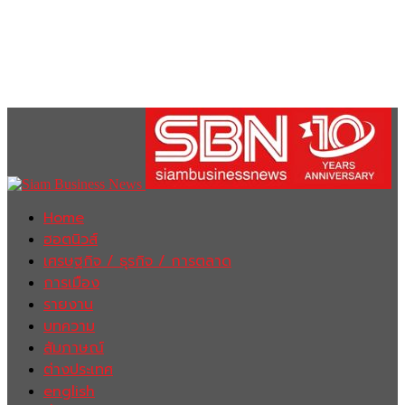
Home
ฮอตนิวส์
เศรษฐกิจ / ธุรกิจ / การตลาด
การเมือง
รายงาน
บทความ
สัมภาษณ์
ต่างประเทศ
english