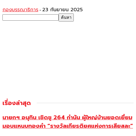
กองบรรณาธิการ
23 กันยายน 2025
-
เรื่องล่าสุด
นายกฯ อนุทิน เชิดชู 264 กำนัน ผู้ใหญ่บ้านยอดเยี่ยม
มอบแหนบทองคำ “รางวัลเกียรติยศแห่งการเสียสละ”