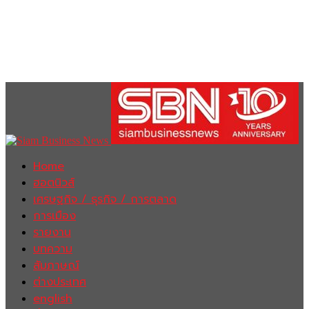
Home
ฮอตนิวส์
เศรษฐกิจ / ธุรกิจ / การตลาด
การเมือง
รายงาน
บทความ
สัมภาษณ์
ต่างประเทศ
english