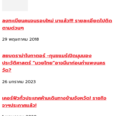
ลงทะเบียนคนจนรอบใหม่ มาแล้ว!!! รายละเอียดไปติด
ตามด่วนๆ
29 พฤษภาคม 2018
สยบดราม่าโบกาตอร์ -กุนขแมร์เปิดมุมมอง
ประวัติศาสตร์ “มวยไทย”อาจมีมาก่อนกำแพงนคร
วัด?
26 มกราคม 2023
เคอร์ฟิวทั่วประเทศห้ามเดินทางข้ามจังหวัด! ราชกิจ
จาฯประกาศแล้ว!