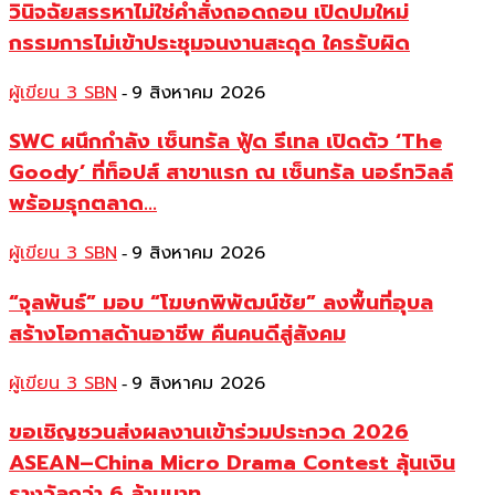
วินิจฉัยสรรหาไม่ใช่คำสั่งถอดถอน เปิดปมใหม่
กรรมการไม่เข้าประชุมจนงานสะดุด ใครรับผิด
ผู้เขียน 3 SBN
9 สิงหาคม 2026
-
SWC ผนึกกำลัง เซ็นทรัล ฟู้ด รีเทล เปิดตัว ‘The
Goody’ ที่ท็อปส์ สาขาแรก ณ เซ็นทรัล นอร์ทวิลล์
พร้อมรุกตลาด...
ผู้เขียน 3 SBN
9 สิงหาคม 2026
-
“จุลพันธ์” มอบ “โฆษกพิพัฒน์ชัย” ลงพื้นที่อุบล
สร้างโอกาสด้านอาชีพ คืนคนดีสู่สังคม
ผู้เขียน 3 SBN
9 สิงหาคม 2026
-
ขอเชิญชวนส่งผลงานเข้าร่วมประกวด 2026
ASEAN–China Micro Drama Contest ลุ้นเงิน
รางวัลกว่า 6 ล้านบาท