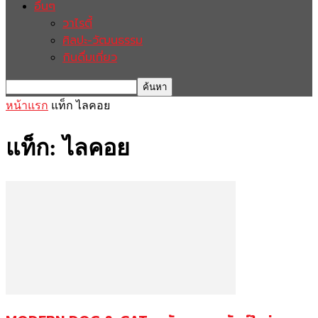
อื่นๆ
วาไรตี้
ศิลปะ-วัฒนธรรม
กินดื่มเที่ยว
หน้าแรก
แท็ก
ไลคอย
แท็ก: ไลคอย