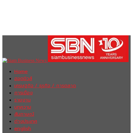
Home
ฮอตนิวส์
เศรษฐกิจ / ธุรกิจ / การตลาด
การเมือง
รายงาน
บทความ
สัมภาษณ์
ต่างประเทศ
english