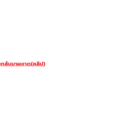
ังกลับมาผงาด(คลิป)