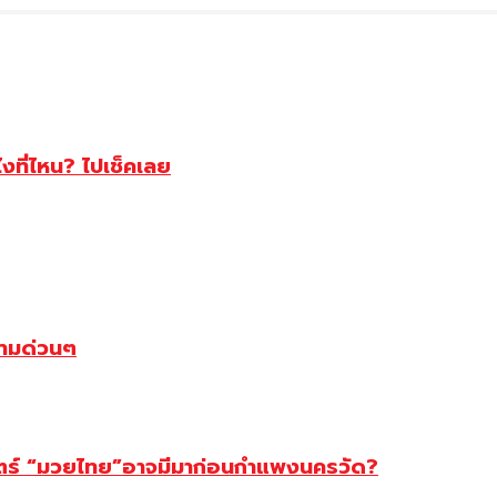
ไงที่ไหน? ไปเช็คเลย
ตามด่วนๆ
สตร์ “มวยไทย”อาจมีมาก่อนกำแพงนครวัด?