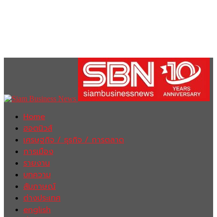
Home
ฮอตนิวส์
เศรษฐกิจ / ธุรกิจ / การตลาด
การเมือง
รายงาน
บทความ
สัมภาษณ์
ต่างประเทศ
english