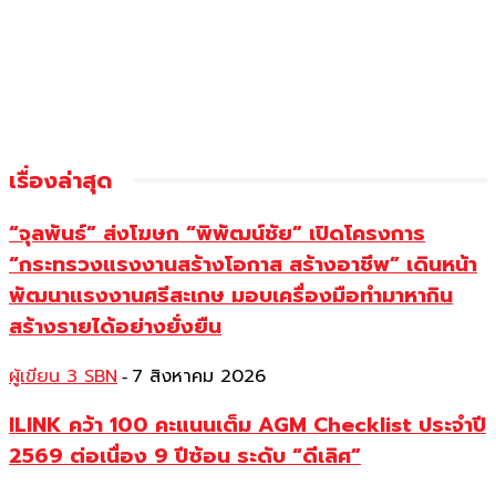
เรื่องล่าสุด
“จุลพันธ์” ส่งโฆษก “พิพัฒน์ชัย” เปิดโครงการ
“กระทรวงแรงงานสร้างโอกาส สร้างอาชีพ” เดินหน้า
พัฒนาแรงงานศรีสะเกษ มอบเครื่องมือทำมาหากิน
สร้างรายได้อย่างยั่งยืน
ผู้เขียน 3 SBN
7 สิงหาคม 2026
-
ILINK คว้า 100 คะแนนเต็ม AGM Checklist ประจำปี
2569 ต่อเนื่อง 9 ปีซ้อน ระดับ “ดีเลิศ”