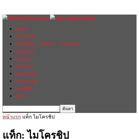
Home
ฮอตนิวส์
เศรษฐกิจ / ธุรกิจ / การตลาด
การเมือง
รายงาน
บทความ
สัมภาษณ์
ต่างประเทศ
english
อื่นๆ
หน้าแรก
แท็ก
ไมโครชิป
แท็ก: ไมโครชิป