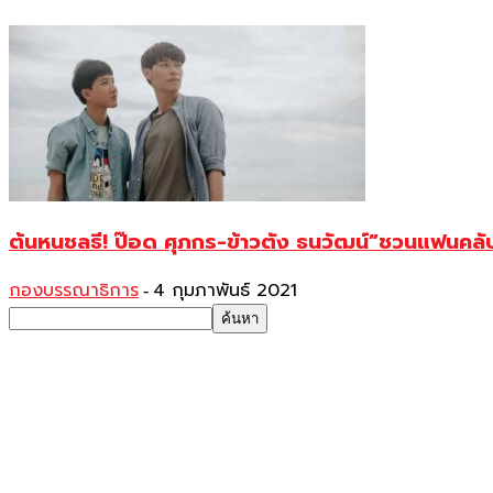
ต้นหนชลธี! ป๊อด ศุภกร-ข้าวตัง ธนวัฒน์”ชวนแฟนคลั
กองบรรณาธิการ
4 กุมภาพันธ์ 2021
-