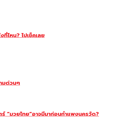
ไงที่ไหน? ไปเช็คเลย
ตามด่วนๆ
สตร์ “มวยไทย”อาจมีมาก่อนกำแพงนครวัด?