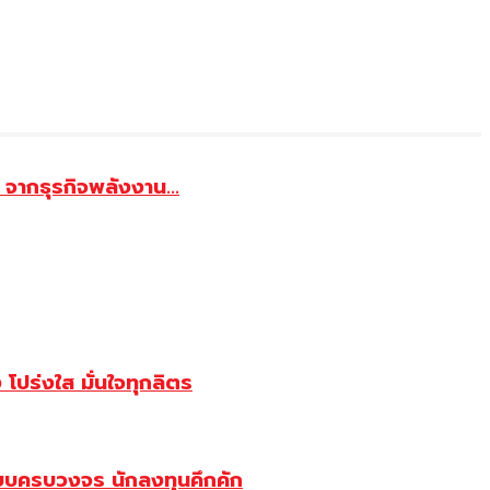
จากธุรกิจพลังงาน...
ปร่งใส มั่นใจทุกลิตร
บบครบวงจร นักลงทุนคึกคัก