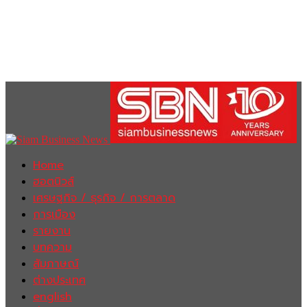
Home
ฮอตนิวส์
เศรษฐกิจ / ธุรกิจ / การตลาด
การเมือง
รายงาน
บทความ
สัมภาษณ์
ต่างประเทศ
english