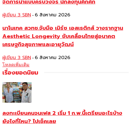
จัดการน้ำแบบครบวงจร นักลงทุนคึกคัก
ผู้เขียน 3 SBN
6 สิงหาคม 2026
-
นาโนเทค สวทช.จับมือ เมิร์ซ เอสเธติกส์ วางรากฐาน
Aesthetic Longevity ขับเคลื่อนไทยสู่อนาคต
เศรษฐกิจสุขภาพและอายุวัฒน์
ผู้เขียน 3 SBN
6 สิงหาคม 2026
-
โหลดเพิ่มเติม
เรื่องยอดนิยม
ลงทะเบียนคนจนเฟส 2 เริ่ม 1 ก.พ.นี้เตรียมอะไรบ้าง
ยังไงที่ไหน? ไปเช็คเลย