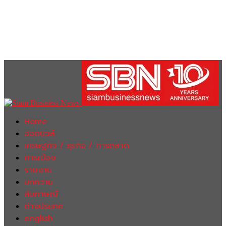
Home
ฮอตนิวส์
เศรษฐกิจ / ธุรกิจ / การตลาด
การเมือง
รายงาน
บทความ
สัมภาษณ์
ต่างประเทศ
english