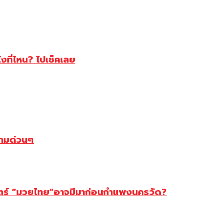
ไงที่ไหน? ไปเช็คเลย
ตามด่วนๆ
สตร์ “มวยไทย”อาจมีมาก่อนกำแพงนครวัด?