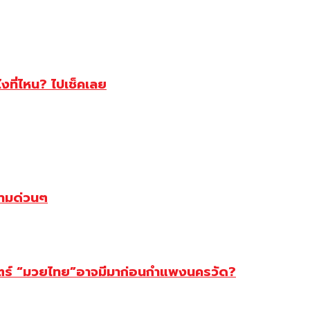
ไงที่ไหน? ไปเช็คเลย
ตามด่วนๆ
สตร์ “มวยไทย”อาจมีมาก่อนกำแพงนครวัด?