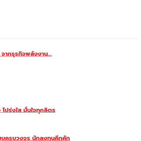
จากธุรกิจพลังงาน...
ปร่งใส มั่นใจทุกลิตร
บบครบวงจร นักลงทุนคึกคัก