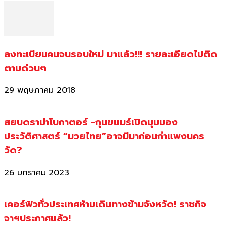
ลงทะเบียนคนจนรอบใหม่ มาแล้ว!!! รายละเอียดไปติด
ตามด่วนๆ
29 พฤษภาคม 2018
สยบดราม่าโบกาตอร์ -กุนขแมร์เปิดมุมมอง
ประวัติศาสตร์ “มวยไทย”อาจมีมาก่อนกำแพงนคร
วัด?
26 มกราคม 2023
เคอร์ฟิวทั่วประเทศห้ามเดินทางข้ามจังหวัด! ราชกิจ
จาฯประกาศแล้ว!