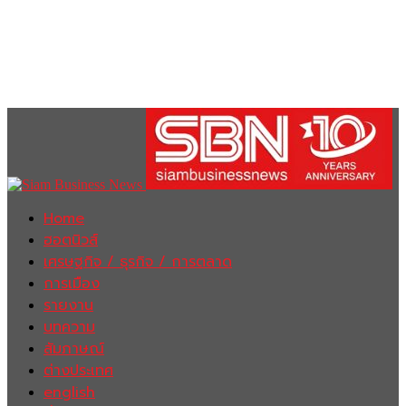
Home
ฮอตนิวส์
เศรษฐกิจ / ธุรกิจ / การตลาด
การเมือง
รายงาน
บทความ
สัมภาษณ์
ต่างประเทศ
english