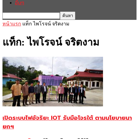
อื่นๆ
หน้าแรก
แท็ก
ไพโรจน์ จริตงาม
แท็ก: ไพโรจน์ จริตงาม
เปิดระบบไฟอัจริยะ IOT รับมือโจรใต้ ตามนโยบายนา
ยกฯ