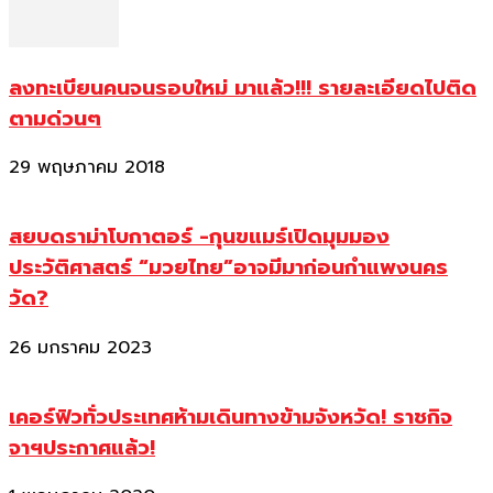
ลงทะเบียนคนจนรอบใหม่ มาแล้ว!!! รายละเอียดไปติด
ตามด่วนๆ
29 พฤษภาคม 2018
สยบดราม่าโบกาตอร์ -กุนขแมร์เปิดมุมมอง
ประวัติศาสตร์ “มวยไทย”อาจมีมาก่อนกำแพงนคร
วัด?
26 มกราคม 2023
เคอร์ฟิวทั่วประเทศห้ามเดินทางข้ามจังหวัด! ราชกิจ
จาฯประกาศแล้ว!