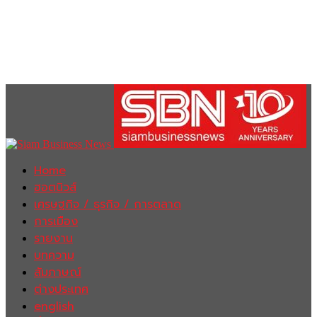
Home
ฮอตนิวส์
เศรษฐกิจ / ธุรกิจ / การตลาด
การเมือง
รายงาน
บทความ
สัมภาษณ์
ต่างประเทศ
english