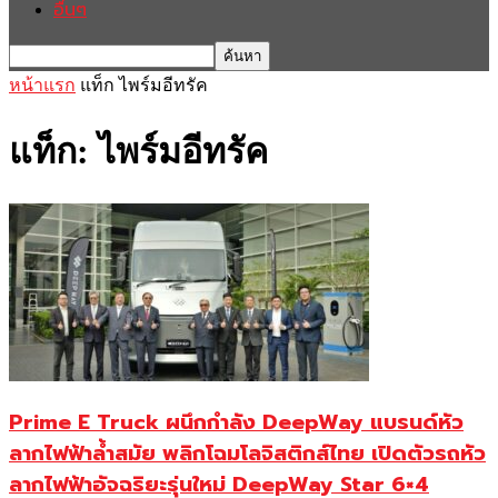
อื่นๆ
หน้าแรก
แท็ก
ไพร์มอีทรัค
แท็ก: ไพร์มอีทรัค
Prime E Truck ผนึกกำลัง DeepWay แบรนด์หัว
ลากไฟฟ้าล้ำสมัย พลิกโฉมโลจิสติกส์ไทย เปิดตัวรถหัว
ลากไฟฟ้าอัจฉริยะรุ่นใหม่ DeepWay Star 6×4