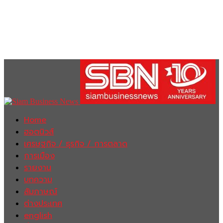
Home
ฮอตนิวส์
เศรษฐกิจ / ธุรกิจ / การตลาด
การเมือง
รายงาน
บทความ
สัมภาษณ์
ต่างประเทศ
english