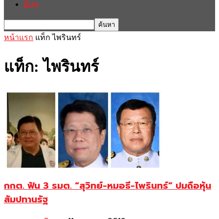
อื่นๆ
หน้าแรก
แท็ก
ไพรินทร์
แท็ก: ไพรินทร์
กกต. ฟัน 3 รมต. “สุวิทย์-หมอธี-ไพรินทร์” ปมถือหุ้น
สัมปทานรัฐ