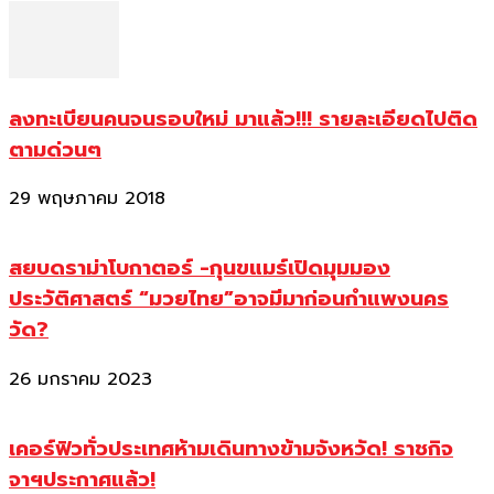
ลงทะเบียนคนจนรอบใหม่ มาแล้ว!!! รายละเอียดไปติด
ตามด่วนๆ
29 พฤษภาคม 2018
สยบดราม่าโบกาตอร์ -กุนขแมร์เปิดมุมมอง
ประวัติศาสตร์ “มวยไทย”อาจมีมาก่อนกำแพงนคร
วัด?
26 มกราคม 2023
เคอร์ฟิวทั่วประเทศห้ามเดินทางข้ามจังหวัด! ราชกิจ
จาฯประกาศแล้ว!