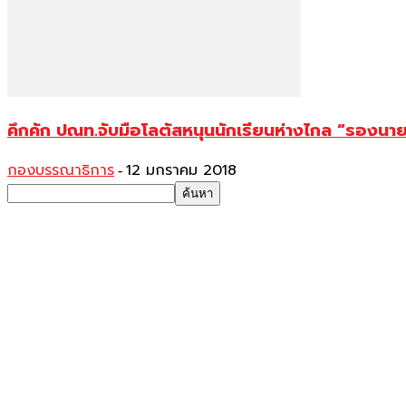
คึกคัก ปณท.จับมือโลตัสหนุนนักเรียนห่างไกล “รองนา
กองบรรณาธิการ
12 มกราคม 2018
-