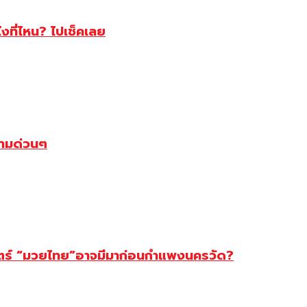
ไงที่ไหน? ไปเช็คเลย
ตามด่วนๆ
สตร์ “มวยไทย”อาจมีมาก่อนกำแพงนครวัด?