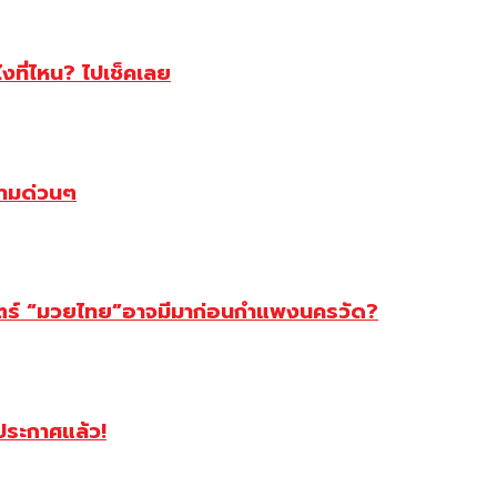
ไงที่ไหน? ไปเช็คเลย
ตามด่วนๆ
สตร์ “มวยไทย”อาจมีมาก่อนกำแพงนครวัด?
ฯประกาศแล้ว!