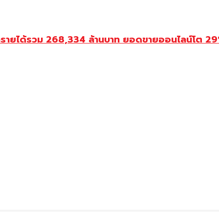
ำรายได้รวม 268,334 ล้านบาท ยอดขายออนไลน์โต 29% ป