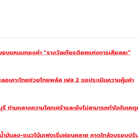
ยม มอบแหนบทองคำ “รางวัลเกียรติยศแห่งการเสียสละ”
ะลอเคาะไทยช่วยไทยพลัส เฟส 2 ขอประเมินความคุ้มค่า
ี ท่ามกลางความโศกเศร้าและยังไม่สามารถทำใจกับเหตุการ
วน้ำมันลง-แนวโน้มเฟดเริ่มผ่อนคลาย คาดใกล้จบรอบปรั