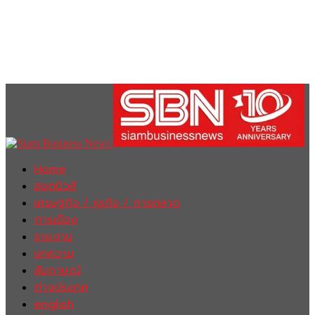
Home
ฮอตนิวส์
เศรษฐกิจ / ธุรกิจ / การตลาด
การเมือง
รายงาน
บทความ
สัมภาษณ์
ต่างประเทศ
english