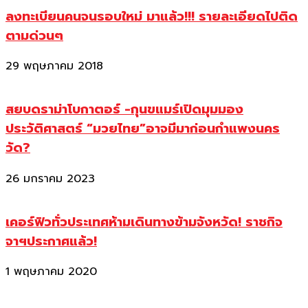
ลงทะเบียนคนจนรอบใหม่ มาแล้ว!!! รายละเอียดไปติด
ตามด่วนๆ
29 พฤษภาคม 2018
สยบดราม่าโบกาตอร์ -กุนขแมร์เปิดมุมมอง
ประวัติศาสตร์ “มวยไทย”อาจมีมาก่อนกำแพงนคร
วัด?
26 มกราคม 2023
เคอร์ฟิวทั่วประเทศห้ามเดินทางข้ามจังหวัด! ราชกิจ
จาฯประกาศแล้ว!
1 พฤษภาคม 2020