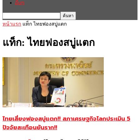
อื่นๆ
หน้าแรก
แท็ก
ไทยฟองสบู่แตก
แท็ก: ไทยฟองสบู่แตก
ไทยเสี่ยงฟองสบู่แตก!! สภาเศรษฐกิจโลกประเมิน 5
ปัจจัยสะเทือนยันราก!!