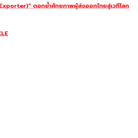
porter)” ตอกย้ำศักยภาพผู้ส่งออกไทยสู่เวทีโลก
CLE