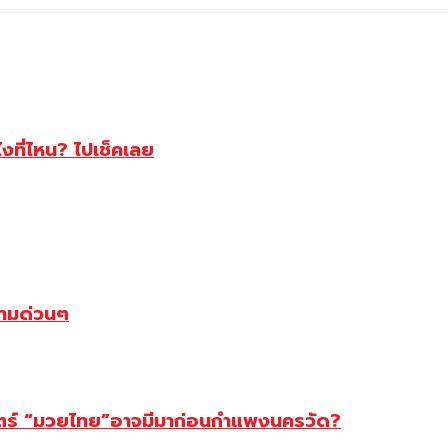
ไงที่ไหน? ไปเช็คเลย
ตามด่วนๆ
สตร์ “มวยไทย”อาจมีมาก่อนกำแพงนครวัด?