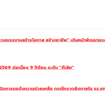
ทรวงแรงงานสร้างโอกาส สร้างอาชีพ” เดินหน้าพัฒนาแรง
69 ต่อเนื่อง 9 ปีซ้อน ระดับ “ดีเลิศ”
ปิดการขอรับความช่วยเหลือ กรณีกราดยิงภายใน รร.เทพ