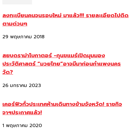
ลงทะเบียนคนจนรอบใหม่ มาแล้ว!!! รายละเอียดไปติด
ตามด่วนๆ
29 พฤษภาคม 2018
สยบดราม่าโบกาตอร์ -กุนขแมร์เปิดมุมมอง
ประวัติศาสตร์ “มวยไทย”อาจมีมาก่อนกำแพงนคร
วัด?
26 มกราคม 2023
เคอร์ฟิวทั่วประเทศห้ามเดินทางข้ามจังหวัด! ราชกิจ
จาฯประกาศแล้ว!
1 พฤษภาคม 2020