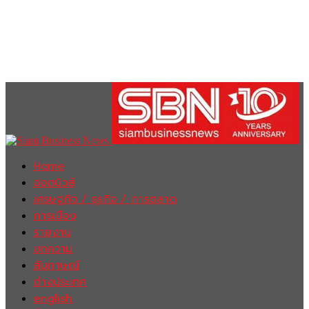
Home
ฮอตนิวส์
เศรษฐกิจ / ธุรกิจ / การตลาด
การเมือง
รายงาน
บทความ
สัมภาษณ์
ต่างประเทศ
english