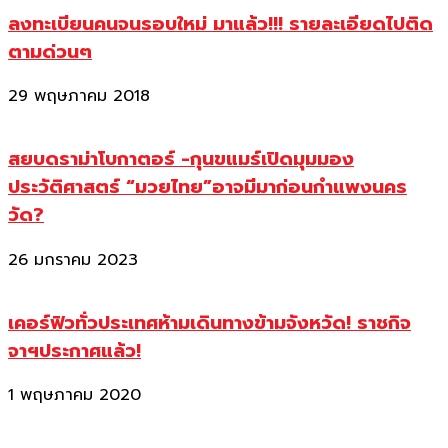
ลงทะเบียนคนจนรอบใหม่ มาแล้ว!!! รายละเอียดไปติด
ตามด่วนๆ
29 พฤษภาคม 2018
สยบดราม่าโบกาตอร์ -กุนขแมร์เปิดมุมมอง
ประวัติศาสตร์ “มวยไทย”อาจมีมาก่อนกำแพงนคร
วัด?
26 มกราคม 2023
เคอร์ฟิวทั่วประเทศห้ามเดินทางข้ามจังหวัด! ราชกิจ
จาฯประกาศแล้ว!
1 พฤษภาคม 2020