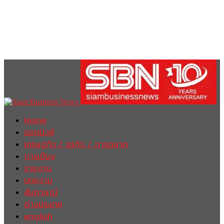
Home
ฮอตนิวส์
เศรษฐกิจ / ธุรกิจ / การตลาด
การเมือง
รายงาน
บทความ
สัมภาษณ์
ต่างประเทศ
english