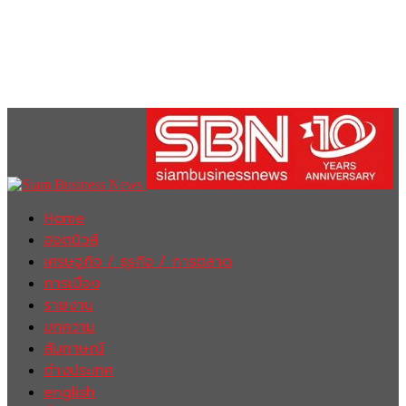
Home
ฮอตนิวส์
เศรษฐกิจ / ธุรกิจ / การตลาด
การเมือง
รายงาน
บทความ
สัมภาษณ์
ต่างประเทศ
english