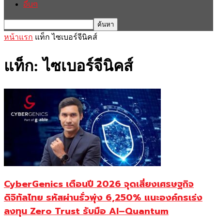
อื่นๆ
หน้าแรก
แท็ก
ไซเบอร์จีนิคส์
แท็ก: ไซเบอร์จีนิคส์
CyberGenics เตือนปี 2026 จุดเสี่ยงเศรษฐกิจ
ดิจิทัลไทย รหัสผ่านรั่วพุ่ง 6,250% แนะองค์กรเร่ง
ลงทุน Zero Trust รับมือ AI–Quantum