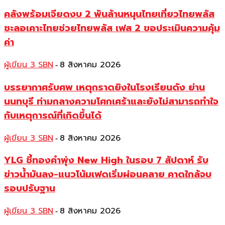
คลังพร้อมเจียดงบ 2 พันล้านหนุนไทยเที่ยวไทยพลัส
ชะลอเคาะไทยช่วยไทยพลัส เฟส 2 ขอประเมินความคุ้ม
ค่า
ผู้เขียน 3 SBN
8 สิงหาคม 2026
-
บรรยากาศรับศพ เหตุกราดยิงในโรงเรียนดัง ย่าน
นนทบุรี ท่ามกลางความโศกเศร้าและยังไม่สามารถทำใจ
กับเหตุการณ์ที่เกิดขึ้นได้
ผู้เขียน 3 SBN
8 สิงหาคม 2026
-
YLG ชี้ทองคำพุ่ง New High ในรอบ 7 สัปดาห์ รับ
ข่าวน้ำมันลง-แนวโน้มเฟดเริ่มผ่อนคลาย คาดใกล้จบ
รอบปรับฐาน
ผู้เขียน 3 SBN
8 สิงหาคม 2026
-