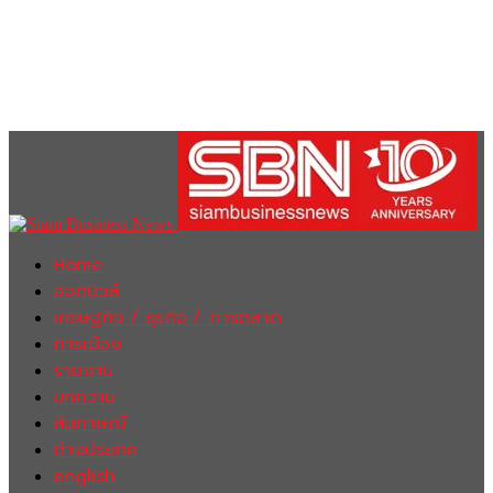
Home
ฮอตนิวส์
เศรษฐกิจ / ธุรกิจ / การตลาด
การเมือง
รายงาน
บทความ
สัมภาษณ์
ต่างประเทศ
english