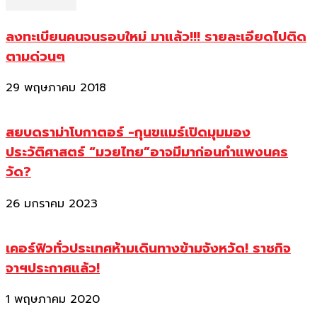
ลงทะเบียนคนจนรอบใหม่ มาแล้ว!!! รายละเอียดไปติด
ตามด่วนๆ
29 พฤษภาคม 2018
สยบดราม่าโบกาตอร์ -กุนขแมร์เปิดมุมมอง
ประวัติศาสตร์ “มวยไทย”อาจมีมาก่อนกำแพงนคร
วัด?
26 มกราคม 2023
เคอร์ฟิวทั่วประเทศห้ามเดินทางข้ามจังหวัด! ราชกิจ
จาฯประกาศแล้ว!
1 พฤษภาคม 2020