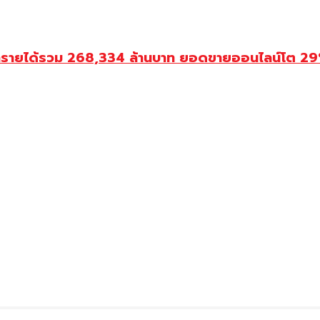
ำรายได้รวม 268,334 ล้านบาท ยอดขายออนไลน์โต 29% ป