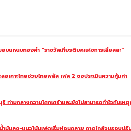
ยม มอบแหนบทองคำ “รางวัลเกียรติยศแห่งการเสียสละ”
ะลอเคาะไทยช่วยไทยพลัส เฟส 2 ขอประเมินความคุ้มค่า
ี ท่ามกลางความโศกเศร้าและยังไม่สามารถทำใจกับเหตุการ
วน้ำมันลง-แนวโน้มเฟดเริ่มผ่อนคลาย คาดใกล้จบรอบปรั