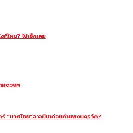
ไงที่ไหน? ไปเช็คเลย
ตามด่วนๆ
สตร์ “มวยไทย”อาจมีมาก่อนกำแพงนครวัด?