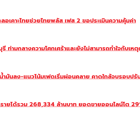
ะลอเคาะไทยช่วยไทยพลัส เฟส 2 ขอประเมินความคุ้มค่า
ี ท่ามกลางความโศกเศร้าและยังไม่สามารถทำใจกับเหตุการ
วน้ำมันลง-แนวโน้มเฟดเริ่มผ่อนคลาย คาดใกล้จบรอบปรั
ำรายได้รวม 268,334 ล้านบาท ยอดขายออนไลน์โต 29% ป