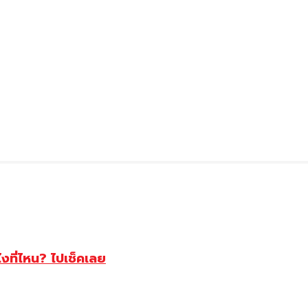
ไงที่ไหน? ไปเช็คเลย