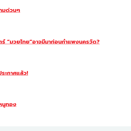
ตามด่วนๆ
สตร์ “มวยไทย”อาจมีมาก่อนกำแพงนครวัด?
ฯประกาศแล้ว!
หนูทอง