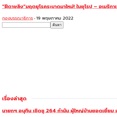
“ฝีดาษลิง”มฤตยูโรคระบาดมาใหม่! ในยุโรป – อเมริกาเ
กองบรรณาธิการ
19 พฤษภาคม 2022
-
เรื่องล่าสุด
นายกฯ อนุทิน เชิดชู 264 กำนัน ผู้ใหญ่บ้านยอดเยี่