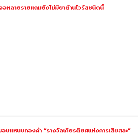
จอหลายรายแถมยังไม่มียาต้านไวรัสชนิดนี้
ยม มอบแหนบทองคำ “รางวัลเกียรติยศแห่งการเสียสละ”