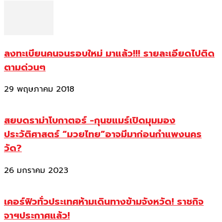
ลงทะเบียนคนจนรอบใหม่ มาแล้ว!!! รายละเอียดไปติด
ตามด่วนๆ
29 พฤษภาคม 2018
สยบดราม่าโบกาตอร์ -กุนขแมร์เปิดมุมมอง
ประวัติศาสตร์ “มวยไทย”อาจมีมาก่อนกำแพงนคร
วัด?
26 มกราคม 2023
เคอร์ฟิวทั่วประเทศห้ามเดินทางข้ามจังหวัด! ราชกิจ
จาฯประกาศแล้ว!