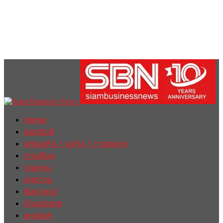
Home
ฮอตนิวส์
เศรษฐกิจ / ธุรกิจ / การตลาด
การเมือง
รายงาน
บทความ
สัมภาษณ์
ต่างประเทศ
english