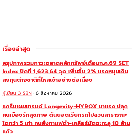
เรื่องล่าสุด
สรุปภาพรวมภาวะตลาดหลักทรัพย์เดือนก.ค.69 SET
Index ปิดที่ 1,623.64 จุด เพิ่มขึ้น 2% แรงหนุนเงิน
ลงทุนต่างชาติที่ไหลเข้าอย่างต่อเนื่อง
ผู้เขียน 3 SBN
6 สิงหาคม 2026
-
แกร็บเผยเทรนด์ Longevity-HYROX มาแรง ปลุก
คนเมืองรักสุขภาพ ดันยอดเรียกรถไปสวนสาธารณะ
โตกว่า 5 เท่า คนสั่งกาแฟดำ-เคลียร์มัตฉะทะลุ 10 ล้าน
แก้ว