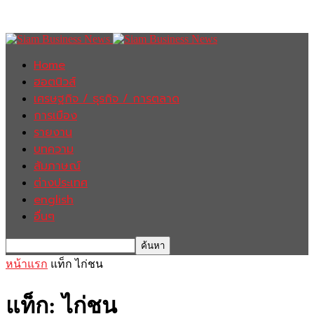
Home
ฮอตนิวส์
เศรษฐกิจ / ธุรกิจ / การตลาด
การเมือง
รายงาน
บทความ
สัมภาษณ์
ต่างประเทศ
english
อื่นๆ
หน้าแรก
แท็ก
ไก่ชน
แท็ก: ไก่ชน