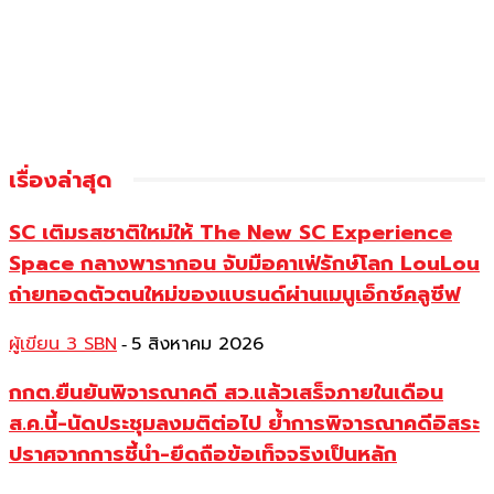
เรื่องล่าสุด
SC เติมรสชาติใหม่ให้ The New SC Experience
Space กลางพารากอน จับมือคาเฟ่รักษ์โลก LouLou
ถ่ายทอดตัวตนใหม่ของแบรนด์ผ่านเมนูเอ็กซ์คลูซีฟ
ผู้เขียน 3 SBN
5 สิงหาคม 2026
-
กกต.ยืนยันพิจารณาคดี สว.แล้วเสร็จภายในเดือน
ส.ค.นี้-นัดประชุมลงมติต่อไป ย้ำการพิจารณาคดีอิสระ
ปราศจากการชี้นำ-ยึดถือข้อเท็จจริงเป็นหลัก