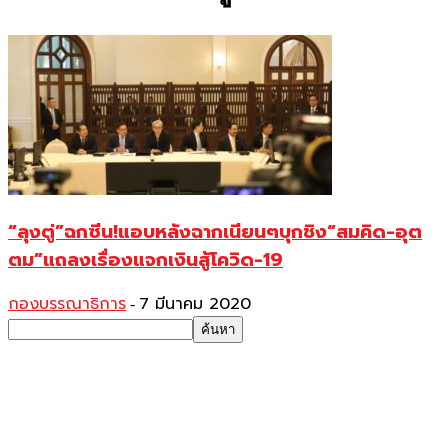
“ลุงตู่”ฉกซีน!แอบหลังฉากเนียนๆบุกชิง“สมคิด-อุต
ตม”แถลงเรื่องแจกเงินสู้โควิด-19
กองบรรณาธิการ
7 มีนาคม 2020
-