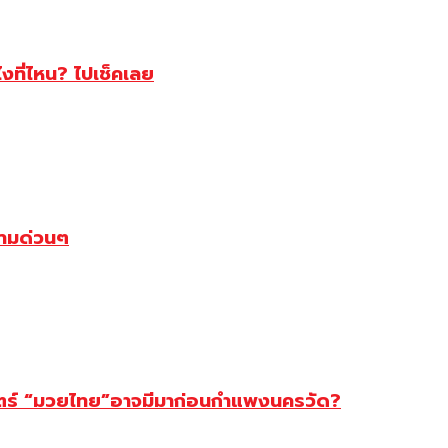
ไงที่ไหน? ไปเช็คเลย
ตามด่วนๆ
สตร์ “มวยไทย”อาจมีมาก่อนกำแพงนครวัด?