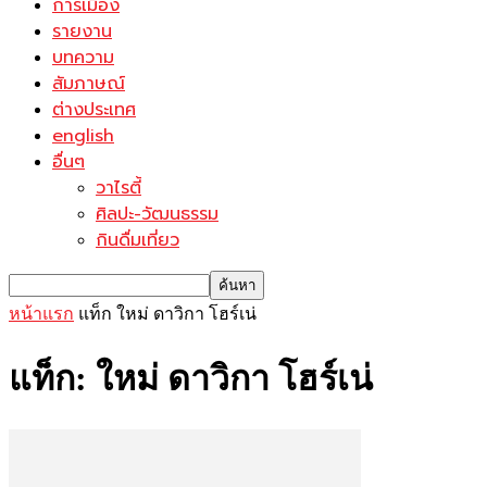
การเมือง
รายงาน
บทความ
สัมภาษณ์
ต่างประเทศ
english
อื่นๆ
วาไรตี้
ศิลปะ-วัฒนธรรม
กินดื่มเที่ยว
หน้าแรก
แท็ก
ใหม่ ดาวิกา โฮร์เน่
แท็ก: ใหม่ ดาวิกา โฮร์เน่