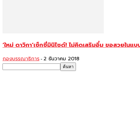
‘ใหม่ ดาวิกา’เซ็กซี่มินิไซด์! ไม่คิดเสริมอึ๋ม ขอสวยใน
กองบรรณาธิการ
2 ธันวาคม 2018
-