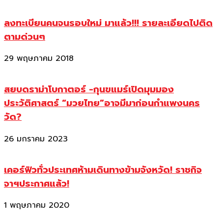
ลงทะเบียนคนจนรอบใหม่ มาแล้ว!!! รายละเอียดไปติด
ตามด่วนๆ
29 พฤษภาคม 2018
สยบดราม่าโบกาตอร์ -กุนขแมร์เปิดมุมมอง
ประวัติศาสตร์ “มวยไทย”อาจมีมาก่อนกำแพงนคร
วัด?
26 มกราคม 2023
เคอร์ฟิวทั่วประเทศห้ามเดินทางข้ามจังหวัด! ราชกิจ
จาฯประกาศแล้ว!
1 พฤษภาคม 2020