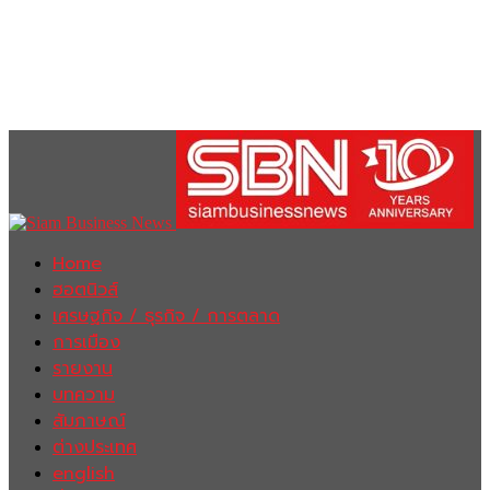
Home
ฮอตนิวส์
เศรษฐกิจ / ธุรกิจ / การตลาด
การเมือง
รายงาน
บทความ
สัมภาษณ์
ต่างประเทศ
english