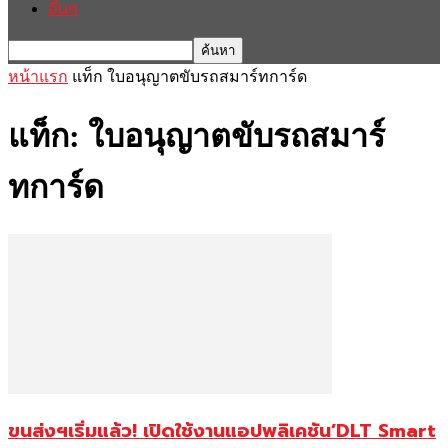
อื่นๆ
หน้าแรก
แท็ก
ใบอนุญาตขับรถสมาร์ทการ์ด
แท็ก: ใบอนุญาตขับรถสมาร์
ทการ์ด
ขนส่งฯเริ่มแล้ว! เปิดใช้งานแอปพลิเคชัน’DLT Smart