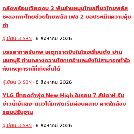
คลังพร้อมเจียดงบ 2 พันล้านหนุนไทยเที่ยวไทยพลัส
ชะลอเคาะไทยช่วยไทยพลัส เฟส 2 ขอประเมินความคุ้ม
ค่า
ผู้เขียน 3 SBN
8 สิงหาคม 2026
-
บรรยากาศรับศพ เหตุกราดยิงในโรงเรียนดัง ย่าน
นนทบุรี ท่ามกลางความโศกเศร้าและยังไม่สามารถทำใจ
กับเหตุการณ์ที่เกิดขึ้นได้
ผู้เขียน 3 SBN
8 สิงหาคม 2026
-
YLG ชี้ทองคำพุ่ง New High ในรอบ 7 สัปดาห์ รับ
ข่าวน้ำมันลง-แนวโน้มเฟดเริ่มผ่อนคลาย คาดใกล้จบ
รอบปรับฐาน
ผู้เขียน 3 SBN
8 สิงหาคม 2026
-