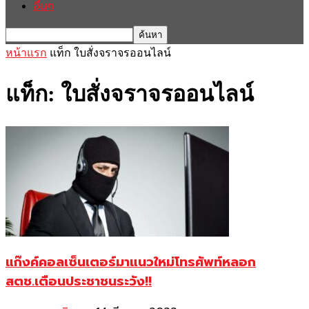
อื่นๆ
หน้าแรก
แท็ก
ใบสั่งจราจรออนไลน์
แท็ก: ใบสั่งจราจรออนไลน์
แก๊งค์คอลเซ็นเตอร์มาแนวใหม่โทรศัพท์หลอก
สตช.เตือนประชาชนระวัง!!