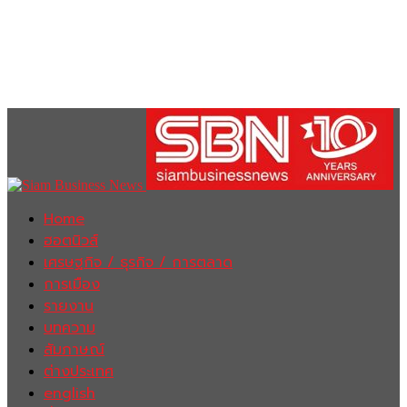
Home
ฮอตนิวส์
เศรษฐกิจ / ธุรกิจ / การตลาด
การเมือง
รายงาน
บทความ
สัมภาษณ์
ต่างประเทศ
english