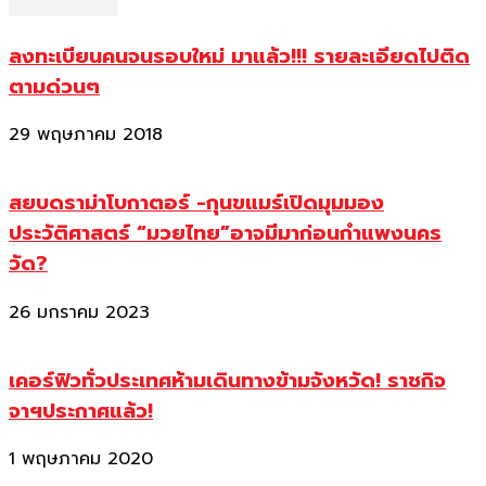
ลงทะเบียนคนจนรอบใหม่ มาแล้ว!!! รายละเอียดไปติด
ตามด่วนๆ
29 พฤษภาคม 2018
สยบดราม่าโบกาตอร์ -กุนขแมร์เปิดมุมมอง
ประวัติศาสตร์ “มวยไทย”อาจมีมาก่อนกำแพงนคร
วัด?
26 มกราคม 2023
เคอร์ฟิวทั่วประเทศห้ามเดินทางข้ามจังหวัด! ราชกิจ
จาฯประกาศแล้ว!
1 พฤษภาคม 2020