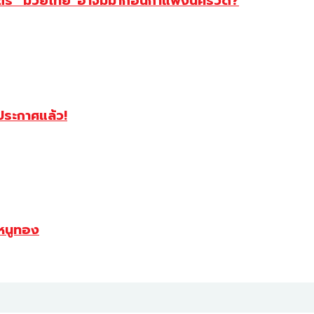
สตร์ “มวยไทย”อาจมีมาก่อนกำแพงนครวัด?
ฯประกาศแล้ว!
หนูทอง