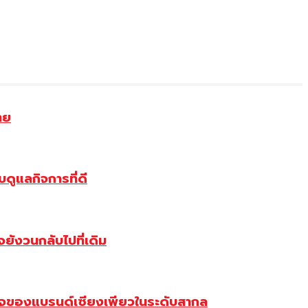
าย
ดูแลกิจการที่ดี
ังวนกลับไปที่เดิม
จของแบรนด์เซียงเพียวในระดับสากล