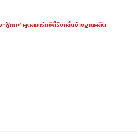
ู้เถาะ’ ผุดสมาร์ทซิตี้รับคลื่นย้ายฐานผลิต