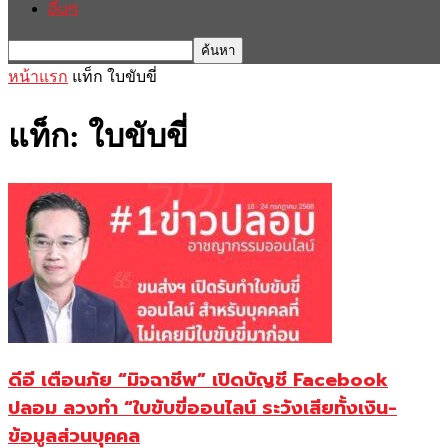
อื่นๆ
หน้าแรก
แท็ก
ใบขับขี่
แท็ก: ใบขับขี่
ดีอี เตือนภัย “มิจฉาชีพ” เปิดบัญชี Facebook
ปลอม ลวงทำ “ใบขับขี่ออนไลน์ ระวังเสียทั้งเงิน-
ข้อมูลส่วนบุคคล