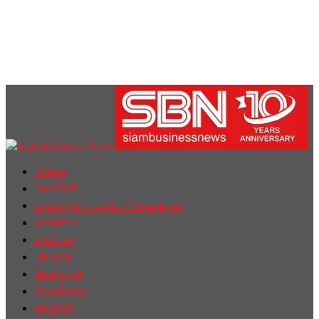
Home
ฮอตนิวส์
เศรษฐกิจ / ธุรกิจ / การตลาด
การเมือง
รายงาน
บทความ
สัมภาษณ์
ต่างประเทศ
english