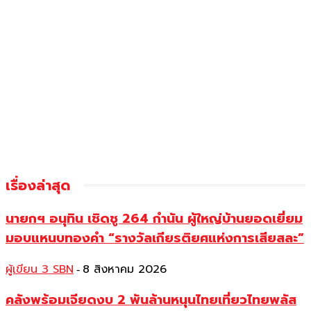
เรื่องล่าสุด
นายกฯ อนุทิน เชิดชู 264 กำนัน ผู้ใหญ่บ้านยอดเยี่ยม
มอบแหนบทองคำ “รางวัลเกียรติยศแห่งการเสียสละ”
ผู้เขียน 3 SBN
8 สิงหาคม 2026
-
คลังพร้อมเจียดงบ 2 พันล้านหนุนไทยเที่ยวไทยพลัส