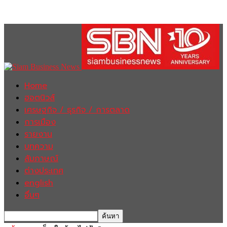
Home
ฮอตนิวส์
เศรษฐกิจ / ธุรกิจ / การตลาด
การเมือง
รายงาน
บทความ
สัมภาษณ์
ต่างประเทศ
english
อื่นๆ