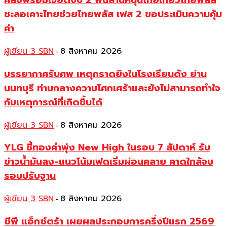
คลังพร้อมเจียดงบ 2 พันล้านหนุนไทยเที่ยวไทยพลัส
ชะลอเคาะไทยช่วยไทยพลัส เฟส 2 ขอประเมินความคุ้ม
ค่า
ผู้เขียน 3 SBN
8 สิงหาคม 2026
-
บรรยากาศรับศพ เหตุกราดยิงในโรงเรียนดัง ย่าน
นนทบุรี ท่ามกลางความโศกเศร้าและยังไม่สามารถทำใจ
กับเหตุการณ์ที่เกิดขึ้นได้
ผู้เขียน 3 SBN
8 สิงหาคม 2026
-
YLG ชี้ทองคำพุ่ง New High ในรอบ 7 สัปดาห์ รับ
ข่าวน้ำมันลง-แนวโน้มเฟดเริ่มผ่อนคลาย คาดใกล้จบ
รอบปรับฐาน
ผู้เขียน 3 SBN
8 สิงหาคม 2026
-
ซีพี แอ็กซ์ตร้า เผยผลประกอบการครึ่งปีแรก 2569