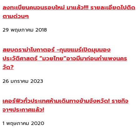
ลงทะเบียนคนจนรอบใหม่ มาแล้ว!!! รายละเอียดไปติด
ตามด่วนๆ
29 พฤษภาคม 2018
สยบดราม่าโบกาตอร์ -กุนขแมร์เปิดมุมมอง
ประวัติศาสตร์ “มวยไทย”อาจมีมาก่อนกำแพงนคร
วัด?
26 มกราคม 2023
เคอร์ฟิวทั่วประเทศห้ามเดินทางข้ามจังหวัด! ราชกิจ
จาฯประกาศแล้ว!
1 พฤษภาคม 2020