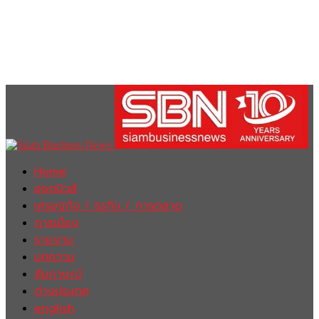
Home
ฮอตนิวส์
เศรษฐกิจ / ธุรกิจ / การตลาด
การเมือง
รายงาน
บทความ
สัมภาษณ์
ต่างประเทศ
english