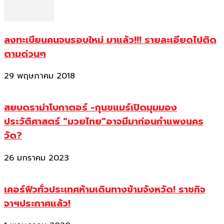
ลงทะเบียนคนจนรอบใหม่ มาแล้ว!!! รายละเอียดไปติด
ตามด่วนๆ
29 พฤษภาคม 2018
สยบดราม่าโบกาตอร์ -กุนขแมร์เปิดมุมมอง
ประวัติศาสตร์ “มวยไทย”อาจมีมาก่อนกำแพงนคร
วัด?
26 มกราคม 2023
เคอร์ฟิวทั่วประเทศห้ามเดินทางข้ามจังหวัด! ราชกิจ
จาฯประกาศแล้ว!