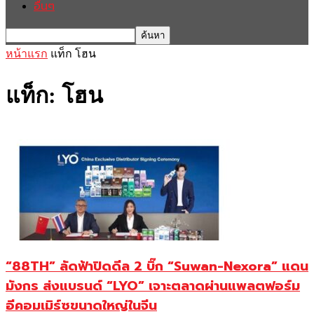
อื่นๆ
หน้าแรก
แท็ก
โฮน
แท็ก: โฮน
“88TH” ลัดฟ้าปิดดีล 2 บิ๊ก “Suwan-Nexora” แดน
มังกร ส่งแบรนด์ “LYO” เจาะตลาดผ่านแพลตฟอร์ม
อีคอมเมิร์ซขนาดใหญ่ในจีน