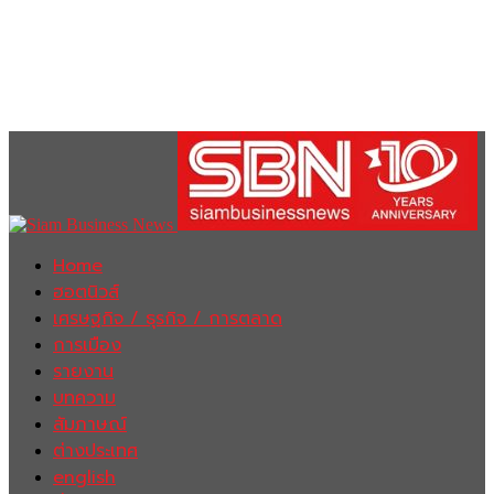
Home
ฮอตนิวส์
เศรษฐกิจ / ธุรกิจ / การตลาด
การเมือง
รายงาน
บทความ
สัมภาษณ์
ต่างประเทศ
english