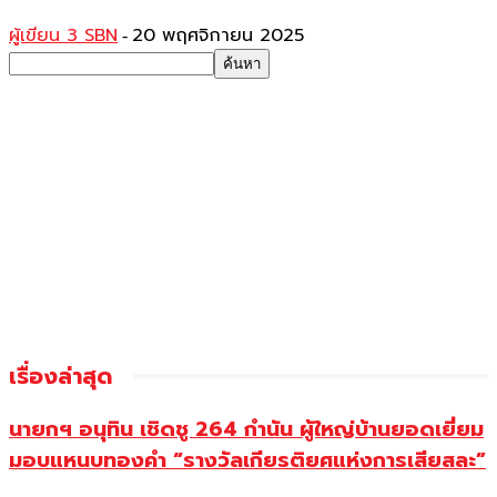
ผู้เขียน 3 SBN
20 พฤศจิกายน 2025
-
เรื่องล่าสุด
นายกฯ อนุทิน เชิดชู 264 กำนัน ผู้ใหญ่บ้านยอดเยี่ยม
มอบแหนบทองคำ “รางวัลเกียรติยศแห่งการเสียสละ”