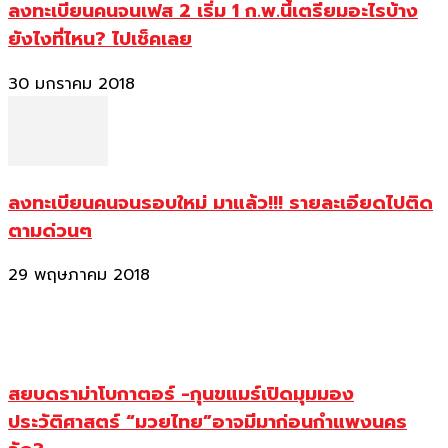
ลงทะเบียนคนจนเฟส 2 เริ่ม 1 ก.พ.นี้เตรียมอะไรบ้าง
ยังไงที่ไหน? ไปเช็คเลย
30 มกราคม 2018
ลงทะเบียนคนจนรอบใหม่ มาแล้ว!!! รายละเอียดไปติด
ตามด่วนๆ
29 พฤษภาคม 2018
สยบดราม่าโบกาตอร์ -กุนขแมร์เปิดมุมมอง
ประวัติศาสตร์ “มวยไทย”อาจมีมาก่อนกำแพงนคร