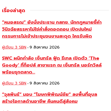
เรื่องล่าสุด
“หมอสรณ” ยังนั่งประธาน กสทช. นักกฎหมายชี้คำ
วินิจฉัยสรรหาไม่ใช่คำสั่งถอดถอน เปิดปมใหม่
กรรมการไม่เข้าประชุมจนงานสะดุด ใครรับผิด
ผู้เขียน 3 SBN
9 สิงหาคม 2026
-
SWC ผนึกกำลัง เซ็นทรัล ฟู้ด รีเทล เปิดตัว ‘The
Goody’ ที่ท็อปส์ สาขาแรก ณ เซ็นทรัล นอร์ทวิลล์
พร้อมรุกตลาด...
ผู้เขียน 3 SBN
9 สิงหาคม 2026
-
“จุลพันธ์” มอบ “โฆษกพิพัฒน์ชัย” ลงพื้นที่อุบล
สร้างโอกาสด้านอาชีพ คืนคนดีสู่สังคม