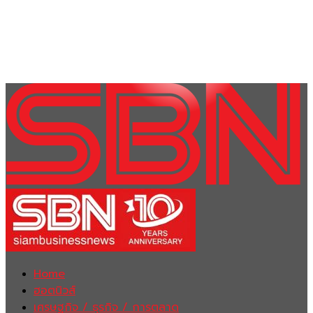
Home
ฮอตนิวส์
เศรษฐกิจ / ธุรกิจ / การตลาด