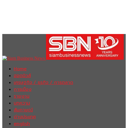
Home
ฮอตนิวส์
เศรษฐกิจ / ธุรกิจ / การตลาด
การเมือง
รายงาน
บทความ
สัมภาษณ์
ต่างประเทศ
english