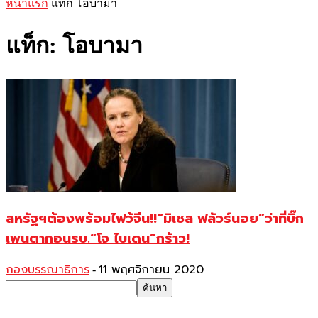
หน้าแรก
แท็ก
โอบามา
แท็ก: โอบามา
สหรัฐฯต้องพร้อมไฟว้จีน!!“มิเชล ฟลัวร์นอย”ว่าที่บิ๊ก
เพนตากอนรบ.“โจ ไบเดน”กร้าว!
กองบรรณาธิการ
11 พฤศจิกายน 2020
-