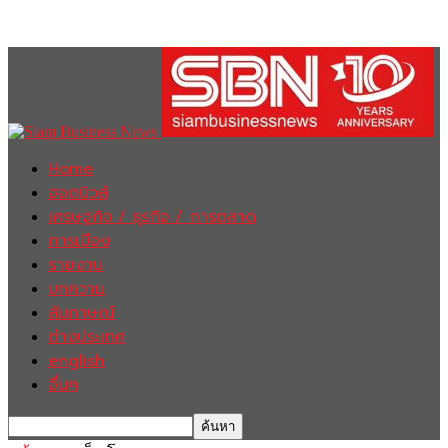
Home
ฮอตนิวส์
เศรษฐกิจ / ธุรกิจ / การตลาด
การเมือง
รายงาน
บทความ
สัมภาษณ์
ต่างประเทศ
english
อื่นๆ