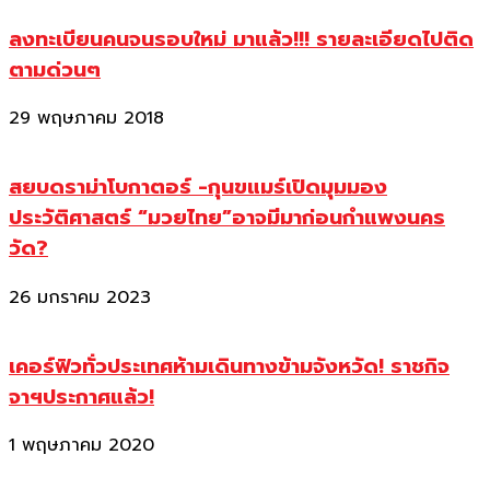
ลงทะเบียนคนจนรอบใหม่ มาแล้ว!!! รายละเอียดไปติด
ตามด่วนๆ
29 พฤษภาคม 2018
สยบดราม่าโบกาตอร์ -กุนขแมร์เปิดมุมมอง
ประวัติศาสตร์ “มวยไทย”อาจมีมาก่อนกำแพงนคร
วัด?
26 มกราคม 2023
เคอร์ฟิวทั่วประเทศห้ามเดินทางข้ามจังหวัด! ราชกิจ
จาฯประกาศแล้ว!
1 พฤษภาคม 2020