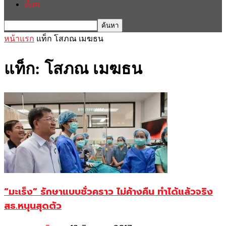
อื่นๆ
หน้าแรก
แท็ก
โสภณ เมฆธน
แท็ก: โสภณ เมฆธน
“มะเร็ง” รักษาแบบชั่วคราว ไม่ค้างคืน ทำได้แล้วจริง
สธ.หนุนสุดตัว