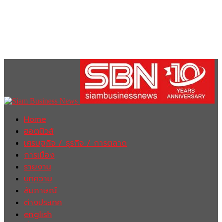
Home
ฮอตนิวส์
เศรษฐกิจ / ธุรกิจ / การตลาด
การเมือง
รายงาน
บทความ
สัมภาษณ์
ต่างประเทศ
english