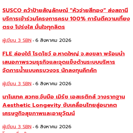
SUSCO คว้าป้ายสัญลักษณ์ “หัวจ่ายสีทอง” ส่งสถานี
บริการเข้าร่วมโครงการครบ 100% การันตีความเที่ยง
ตรง โปร่งใส มั่นใจทุกลิตร
ผู้เขียน 3 SBN
6 สิงหาคม 2026
-
FLE ล่องใต้ โรดโชว์ อ.หาดใหญ่ จ.สงขลา พร้อมนำ
เสนอภาพรวมธุรกิจและจุดแข็งด้านระบบบริหาร
จัดการน้ำแบบครบวงจร นักลงทุนคึกคัก
ผู้เขียน 3 SBN
6 สิงหาคม 2026
-
นาโนเทค สวทช.จับมือ เมิร์ซ เอสเธติกส์ วางรากฐาน
Aesthetic Longevity ขับเคลื่อนไทยสู่อนาคต
เศรษฐกิจสุขภาพและอายุวัฒน์
ผู้เขียน 3 SBN
6 สิงหาคม 2026
-