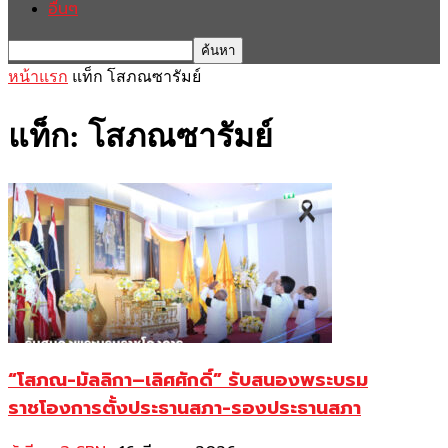
อื่นๆ
หน้าแรก
แท็ก
โสภณซารัมย์
แท็ก: โสภณซารัมย์
“โสภณ-มัลลิกา–เลิศศักดิ์” รับสนองพระบรม
ราชโองการตั้งประธานสภา-รองประธานสภา