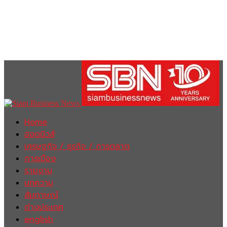
Home
ฮอตนิวส์
เศรษฐกิจ / ธุรกิจ / การตลาด
การเมือง
รายงาน
บทความ
สัมภาษณ์
ต่างประเทศ
english