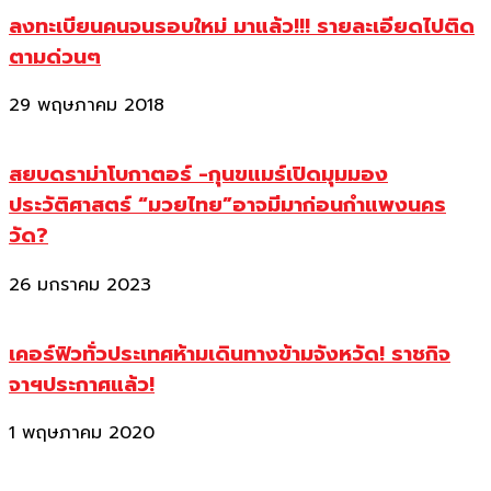
ลงทะเบียนคนจนรอบใหม่ มาแล้ว!!! รายละเอียดไปติด
ตามด่วนๆ
29 พฤษภาคม 2018
สยบดราม่าโบกาตอร์ -กุนขแมร์เปิดมุมมอง
ประวัติศาสตร์ “มวยไทย”อาจมีมาก่อนกำแพงนคร
วัด?
26 มกราคม 2023
เคอร์ฟิวทั่วประเทศห้ามเดินทางข้ามจังหวัด! ราชกิจ
จาฯประกาศแล้ว!
1 พฤษภาคม 2020