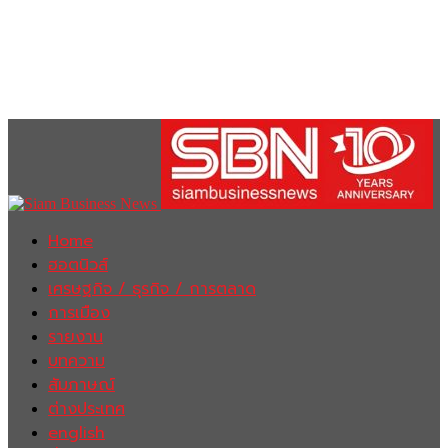
Home
ฮอตนิวส์
เศรษฐกิจ / ธุรกิจ / การตลาด
การเมือง
รายงาน
บทความ
สัมภาษณ์
ต่างประเทศ
english