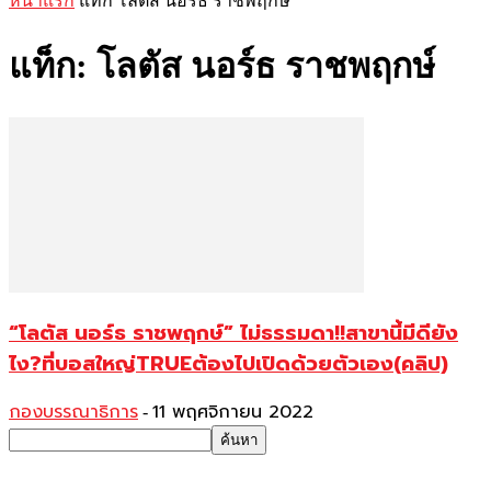
หน้าแรก
แท็ก
โลตัส นอร์ธ ราชพฤกษ์
แท็ก: โลตัส นอร์ธ ราชพฤกษ์
“โลตัส นอร์ธ ราชพฤกษ์” ไม่ธรรมดา!!สาขานี้มีดียัง
ไง?ที่บอสใหญ่TRUEต้องไปเปิดด้วยตัวเอง(คลิป)
กองบรรณาธิการ
11 พฤศจิกายน 2022
-