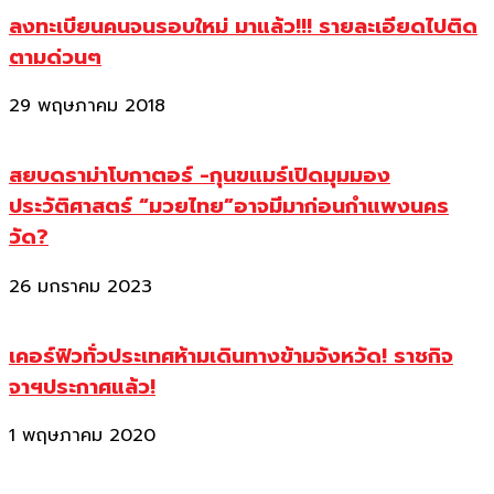
ลงทะเบียนคนจนรอบใหม่ มาแล้ว!!! รายละเอียดไปติด
ตามด่วนๆ
29 พฤษภาคม 2018
สยบดราม่าโบกาตอร์ -กุนขแมร์เปิดมุมมอง
ประวัติศาสตร์ “มวยไทย”อาจมีมาก่อนกำแพงนคร
วัด?
26 มกราคม 2023
เคอร์ฟิวทั่วประเทศห้ามเดินทางข้ามจังหวัด! ราชกิจ
จาฯประกาศแล้ว!
1 พฤษภาคม 2020