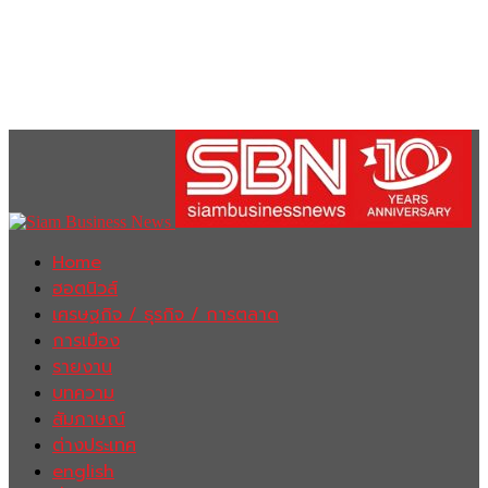
Home
ฮอตนิวส์
เศรษฐกิจ / ธุรกิจ / การตลาด
การเมือง
รายงาน
บทความ
สัมภาษณ์
ต่างประเทศ
english