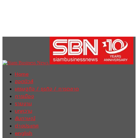
Home
ฮอตนิวส์
เศรษฐกิจ / ธุรกิจ / การตลาด
การเมือง
รายงาน
บทความ
สัมภาษณ์
ต่างประเทศ
english