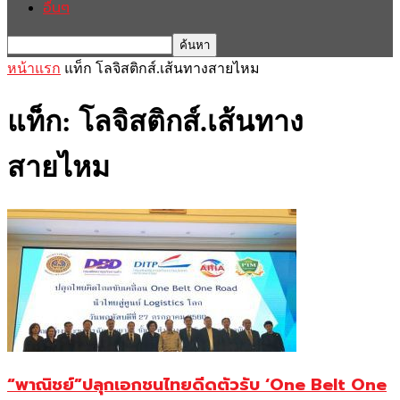
อื่นๆ
หน้าแรก
แท็ก
โลจิสติกส์.เส้นทางสายไหม
แท็ก: โลจิสติกส์.เส้นทาง
สายไหม
“พาณิชย์”ปลุกเอกชนไทยดีดตัวรับ ‘One Belt One