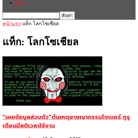
อื่นๆ
หน้าแรก
แท็ก
โลกโซเชียล
แท็ก: โลกโซเชียล
“เผยข้อมูลส่วนตัว”ต้นเหตุอาชญากรรมไซเบอร์ กูรู
เตือนมีสติเวลาใช้งาน