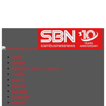
Home
ฮอตนิวส์
เศรษฐกิจ / ธุรกิจ / การตลาด
การเมือง
รายงาน
บทความ
สัมภาษณ์
ต่างประเทศ
english