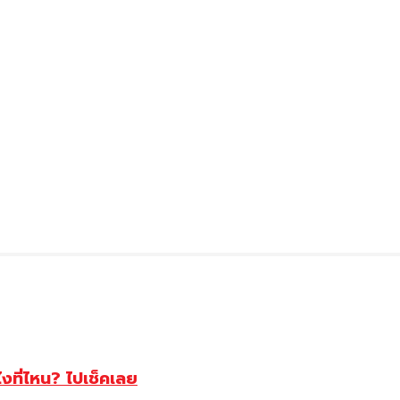
ไงที่ไหน? ไปเช็คเลย