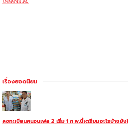
โหลดเพิ่มเติม
เรื่องยอดนิยม
ลงทะเบียนคนจนเฟส 2 เริ่ม 1 ก.พ.นี้เตรียมอะไรบ้างยัง