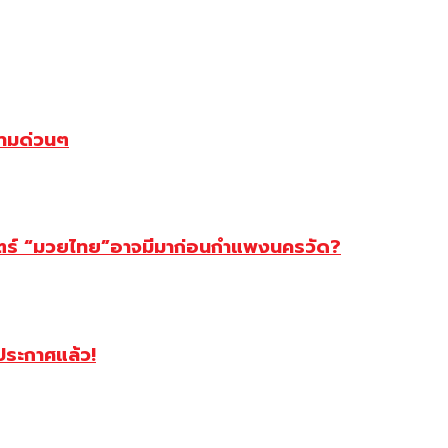
ตามด่วนๆ
สตร์ “มวยไทย”อาจมีมาก่อนกำแพงนครวัด?
ฯประกาศแล้ว!